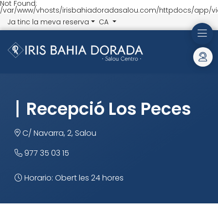
Not Found:
/var/www/vhosts/irisbahiadoradasalou.com/httpdocs/app/vi
Ja tinc la meva reserva
CA
Recepció
Los Peces
C/ Navarra, 2, Salou
977 35 03 15
Horario: Obert les 24 hores