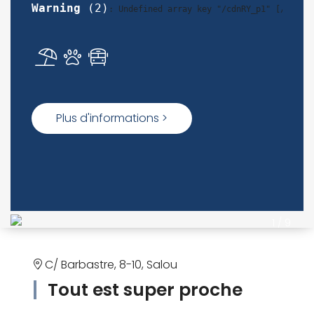
Warning
 (2)
: Undefined array key "/cdnRY_p1" [
/var/w
Plus d'informations >
1
/
9
C/ Barbastre, 8-10, Salou
Tout est super proche