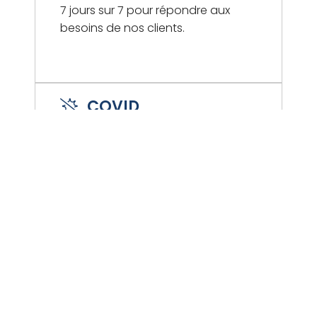
7 jours sur 7 pour répondre aux
besoins de nos clients.
COVID
Désinfection
Avant de nettoyer l'appartement,
nous effectuons une nébulisation
exhaustive avec des produits
virucides approuvés.
Nettoyage