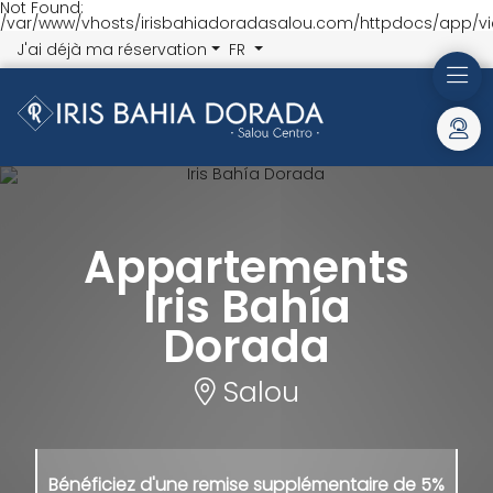
Not Found:
/var/www/vhosts/irisbahiadoradasalou.com/httpdocs/app/vi
J'ai déjà ma réservation
FR
Appartements
Iris Bahía
Dorada
Salou
Bénéficiez d'une remise
supplémentaire de 5%