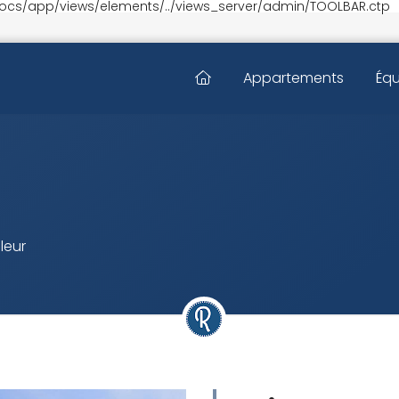
ocs/app/views/elements/../views_server/admin/TOOLBAR.ctp
Appartements
Éq
leur