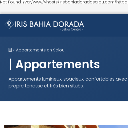
Not Found: /var/www/vhosts/irisbahiadoradasalou.com/httpd
> Appartements en Salou
Appartements
Appartements lumineux, spacieux, confortables avec 
propre terrasse et très bien situés.