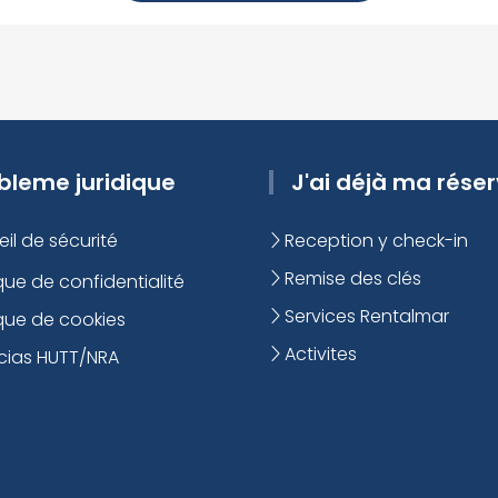
bleme juridique
J'ai déjà ma rése
il de sécurité
Reception y check-in
Remise des clés
que de confidentialité
Services Rentalmar
ique de cookies
Activites
cias HUTT/NRA