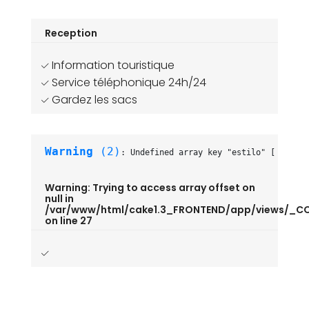
Reception
Information touristique
Service téléphonique 24h/24
Gardez les sacs
Warning
 (2)
: Undefined array key "estilo" [
/var/ww
Warning
: Trying to access array offset on
null in
/var/www/html/cake1.3_FRONTEND/app/views/_
on line
27