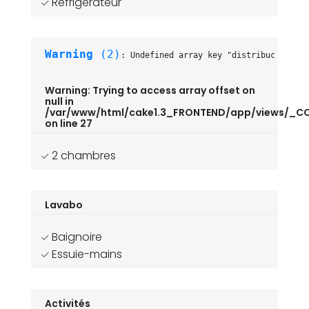
Réfrigérateur
Warning
 (2)
: Undefined array key "distribución" [
/
Warning
: Trying to access array offset on
null in
/var/www/html/cake1.3_FRONTEND/app/views/_
on line
27
2 chambres
Lavabo
Baignoire
Essuie-mains
Activités