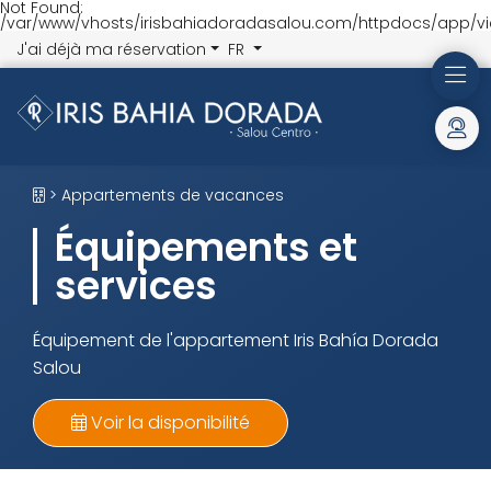
Not Found:
/var/www/vhosts/irisbahiadoradasalou.com/httpdocs/app/vi
J'ai déjà ma réservation
FR
> Appartements de vacances
Équipements et
services
Équipement de l'appartement Iris Bahía Dorada
Salou
Voir la disponibilité